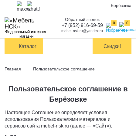
Берёзовка
Обратный звонок
Оплата
0
0
+7 (952) 916-69-59
mebel-nsk.ru@yandex.ru
Федеральный интернет-
Доставка и
магазин
самовывоз
Каталог
Скидки!
Сборка
мебели
Главная
Пользовательское соглашение
Обмен и
возврат
Пользовательское соглашение в
Контакты
Берёзовке
Настоящее Соглашение определяет условия
Заказать обратный звонок
использования Пользователями материалов и
сервисов сайта
mebel
-
nsk
.
ru
(далее — «Сайт»).