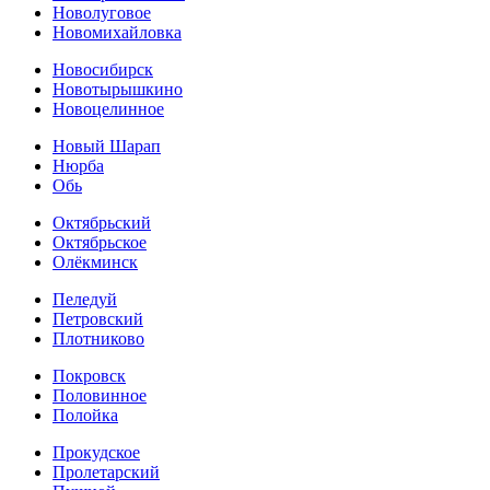
Новолуговое
Новомихайловка
Новосибирск
Новотырышкино
Новоцелинное
Новый Шарап
Нюрба
Обь
Октябрьский
Октябрьское
Олёкминск
Пеледуй
Петровский
Плотниково
Покровск
Половинное
Полойка
Прокудское
Пролетарский