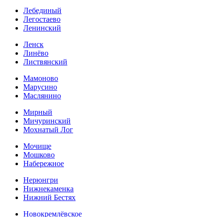
Лебединый
Легостаево
Ленинский
Ленск
Линёво
Листвянский
Мамоново
Марусино
Маслянино
Мирный
Мичуринский
Мохнатый Лог
Мочище
Мошково
Набережное
Нерюнгри
Нижнекаменка
Нижний Бестях
Новокремлёвское