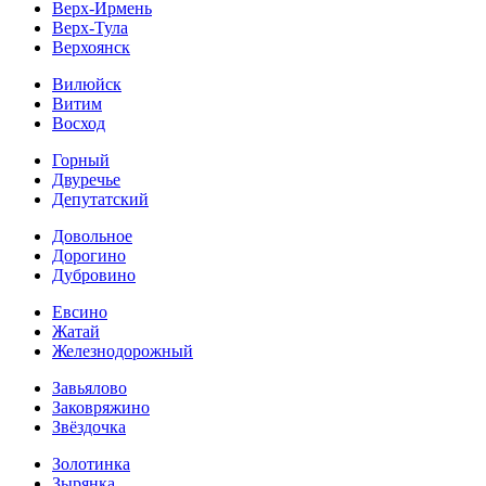
Верх-Ирмень
Верх-Тула
Верхоянск
Вилюйск
Витим
Восход
Горный
Двуречье
Депутатский
Довольное
Дорогино
Дубровино
Евсино
Жатай
Железнодорожный
Завьялово
Заковряжино
Звёздочка
Золотинка
Зырянка