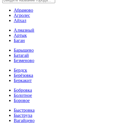
Абрамово
Агролес
Айхал
Алмазный
Артык
Баган
Барышево
Батагай
Безменово
Бердск
Берёзовка
Беркакит
Бобровка
Болотное
Боровое
Быстровка
Быструха
Вагайцево