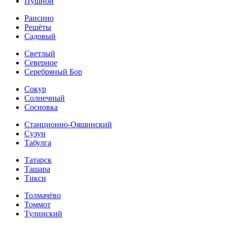
Пушной
Раисино
Решёты
Садовый
Светлый
Северное
Серебряный Бор
Сокур
Солнечный
Сосновка
Станционно-Ояшинский
Сузун
Табулга
Татарск
Ташара
Тикси
Толмачёво
Томмот
Тулинский