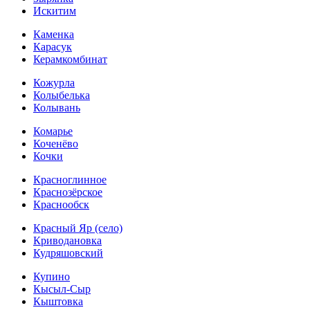
Искитим
Каменка
Карасук
Керамкомбинат
Кожурла
Колыбелька
Колывань
Комарье
Коченёво
Кочки
Красноглинное
Краснозёрское
Краснообск
Красный Яр (село)
Криводановка
Кудряшовский
Купино
Кысыл-Сыр
Кыштовка