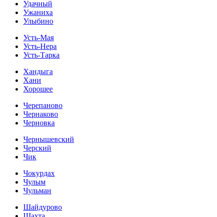
Удачный
Ужаниха
Улыбино
Усть-Мая
Усть-Нера
Усть-Тарка
Хандыга
Хани
Хорошее
Черепаново
Чернаково
Черновка
Чернышевский
Черский
Чик
Чокурдах
Чулым
Чульман
Шайдурово
Шахта