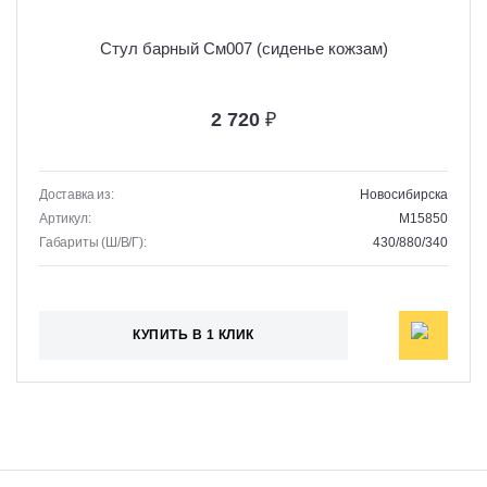
Стул барный См007 (сиденье кожзам)
2 720
₽
Доставка из:
Новосибирска
Артикул:
M15850
Габариты (Ш/В/Г):
430/880/340
КУПИТЬ В 1 КЛИК