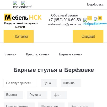
Берёзовка
Обратный звонок
Оплата
0
0
+7 (952) 916-69-59
Федеральный интернет-
mebel-nsk.ru@yandex.ru
магазин
Доставка и
самовывоз
Каталог
Скидки!
Сборка
мебели
Главная
Кресла, стулья
Барные стулья
Обмен и
возврат
Барные стулья в Берёзовке
Контакты
По популярности
Цена
Ширина
Заказать обратный звонок
Высота
Глубина
Цвет
Производитель
Ширина, мм
Высота, мм